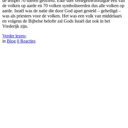
de tempel 70 stieren geofferd. Elke stier vertegenwoordigde een van
de volken op aarde en 70 volken symboliseerden dus alle volken op
aarde. Israël was de natie die door God apart gesteld – geheiligd –
was als priesters voor de volken. Het was een volk van middelaars
en volgens de Bijbelse belofte zal Gods Israël dat ook in het
Vrederijk zijn.
Verder lezen
›
in
Blog
0
Reacties