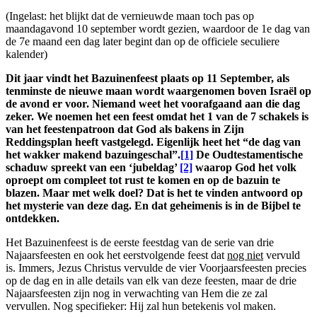
(Ingelast: het blijkt dat de vernieuwde maan toch pas op
maandagavond 10 september wordt gezien, waardoor de 1e dag van
de 7e maand een dag later begint dan op de officiele seculiere
kalender)
Dit jaar vindt het Bazuinenfeest plaats op 11 September, als
tenminste de nieuwe maan wordt waargenomen boven Israël op
de avond er voor. Niemand weet het voorafgaand aan die dag
zeker. We noemen het een feest omdat het 1 van de 7 schakels is
van het feestenpatroon dat God als bakens in Zijn
Reddingsplan heeft vastgelegd. Eigenlijk heet het “de dag van
het wakker makend bazuingeschal”.
[1]
De Oudtestamentische
schaduw spreekt van een ‘jubeldag’
[2]
waarop God het volk
oproept om compleet tot rust te komen en op de bazuin te
blazen. Maar met welk doel? Dat is het te vinden antwoord op
het mysterie van deze dag. En dat geheimenis is in de Bijbel te
ontdekken.
Het Bazuinenfeest is de eerste feestdag van de serie van drie
Najaarsfeesten en ook het eerstvolgende feest dat
nog niet
vervuld
is. Immers, Jezus Christus vervulde de vier Voorjaarsfeesten precies
op de dag en in alle details van elk van deze feesten, maar de drie
Najaarsfeesten zijn nog in verwachting van Hem die ze zal
vervullen. Nog specifieker: Hij zal hun betekenis vol maken.