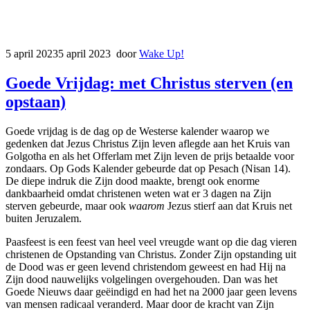
5 april 2023
5 april 2023
door
Wake Up!
Goede Vrijdag: met Christus sterven (en
opstaan)
Goede vrijdag is de dag op de Westerse kalender waarop we
gedenken dat Jezus Christus Zijn leven aflegde aan het Kruis van
Golgotha en als het Offerlam met Zijn leven de prijs betaalde voor
zondaars. Op Gods Kalender gebeurde dat op Pesach (Nisan 14).
De diepe indruk die Zijn dood maakte, brengt ook enorme
dankbaarheid omdat christenen weten wat er 3 dagen na Zijn
sterven gebeurde, maar ook
waarom
Jezus stierf aan dat Kruis net
buiten Jeruzalem.
Paasfeest is een feest van heel veel vreugde want op die dag vieren
christenen de Opstanding van Christus. Zonder Zijn opstanding uit
de Dood was er geen levend christendom geweest en had Hij na
Zijn dood nauwelijks volgelingen overgehouden. Dan was het
Goede Nieuws daar geëindigd en had het na 2000 jaar geen levens
van mensen radicaal veranderd. Maar door de kracht van Zijn