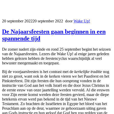
20 september 2022
20 september 2022
door
Wake Up!
De Najaarsfeesten gaan beginnen in een
spannende tijd
De zomer nadert zijn einde en rond 25 september begint het seizoen
van de Najaarsfeesten. Lezers die Wake Up! al enige jaren geleden
hebben gelezen hebben de feestencyclus waarschijnlijk al veel
bewuster meegemaakt en toegepast.
Bij de voorjaarsfeesten is het contrast met de
kerkelijke traditie
nog
niet zo groot, want ook in de kerken vieren we het Paasfeest en het
Pinksterfeest. Dit zijn feesten die hun oorsprong vonden in de
instructie van God aan het volk Israël en die door Jezus Christus in
de eerste eeuw van onze jaartelling werden vervuld. Al die eeuwen
voor Zijn eerste komst werden deze feesten gevierd, maar de diepe
betekenis ervan werd pas bekend in de tijd van het Nieuwe
Testament. Zo brachten de Israëlieten in Egypte het bloed van het
Pesachlam aan op de deur, waarmee ze gehoorzaam uiting gaven
aan Gods instructie en hun geloof dat God hen zou redden van de